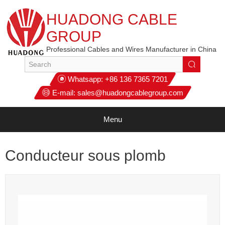
HUADONG CABLE
GROUP
Professional Cables and Wires Manufacturer in China
Whatsapp:
+86 136 7365 7201
E-mail:
sales@huadongcablegroup.com
Menu
Conducteur sous plomb