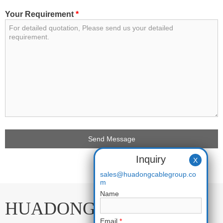
Your Requirement
*
Inquiry
X
sales@huadongcablegroup.co
m
Name
HUADONG CABLE
Email
*