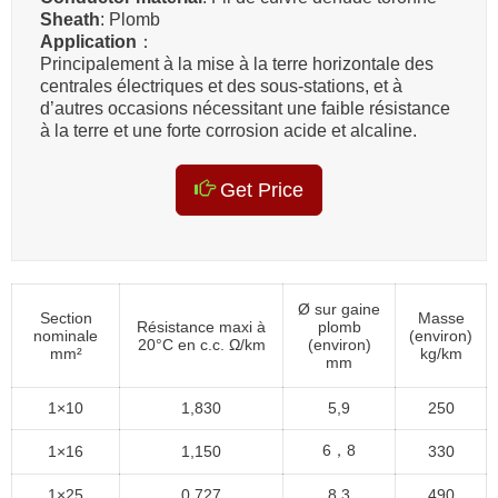
Sheath
: Plomb
Application
：
Principalement à la mise à la terre horizontale des
centrales électriques et des sous-stations, et à
d’autres occasions nécessitant une faible résistance
à la terre et une forte corrosion acide et alcaline.
Get Price
Ø sur gaine
Section
Masse
Résistance maxi à
plomb
nominale
(environ)
20°C en c.c. Ω/km
(environ)
mm²
kg/km
mm
1×10
1,830
5,9
250
6，8
1×16
1,150
330
1×25
0,727
8,3
490