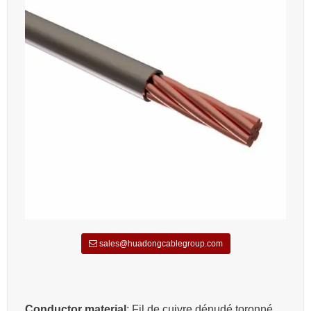
sales@huadongcablegroup.com
Conductor material
: Fil de cuivre dénudé toronné