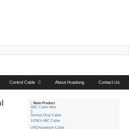
Control Cable
About Huadong
Contact Us
l
Main Product
ABC Cable Wire
Service Drop Cable
1/35KV ABC Cable
URDAluminum Cable