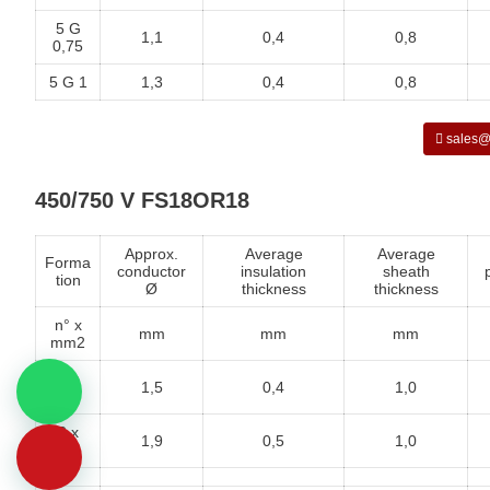
5 G
1,1
0,4
0,8
0,75
5 G 1
1,3
0,4
0,8
sales@
450/750 V
FS18OR18
Approx.
Average
Average
Forma
conductor
insulation
sheath
tion
Ø
thickness
thickness
n° x
mm
mm
mm
mm2
2 x
1,5
0,4
1,0
1,5
2 x
1,9
0,5
1,0
2,5