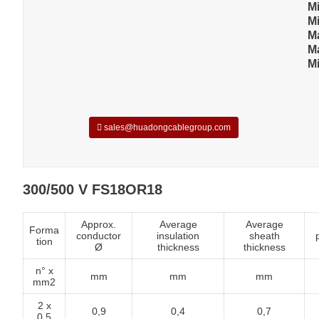
M
Mi
M
M
M
sales@huadongcablegroup.com
300/500 V FS18OR18
Approx.
Average
Average
Forma
conductor
insulation
sheath
tion
Ø
thickness
thickness
n° x
mm
mm
mm
mm2
2 x
0,9
0,4
0,7
0,5