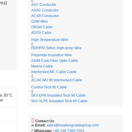
ess)
AAC Conductor
AAAC Conductor
ACSR Conductor
GSW Wire
OPGW Cable
ADSS Cable
High Temperature Wire
FEP/PFA Teflon High-temp Wire
Polyimide Insulation Wire
24/48 Core Fiber Optic Cable
Marine Cable
Interlocked MC Cable Cable
AC/ACWU 90 Interlocked Cable
Control Teck 90 Cable
at 30°C
5KV EPR Insulated Teck 90 Cable
air
5KV XLPE Insulated Teck 90 Cable
Contact Us
Email:
sales@huadongcablegroup.com
Whatsapp:
+86 136 7365 7201