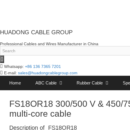
HUADONG CABLE GROUP
Professional Cables and Wires Manufacturer in China
Whatsapp:
+86 136 7365 7201
E-mail:
sales@huadongcablegroup.com
Home
ABC Cable
Rubber Cable
Spe
FS18OR18 300/500 V & 450/750
multi-core cable
Description of FS18OR18