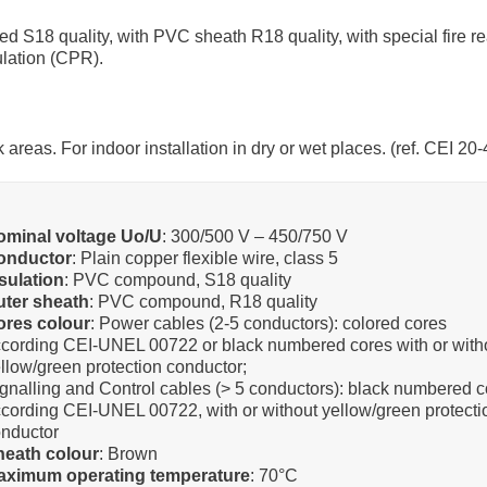
ed S18 quality, with PVC sheath R18 quality, with special fire r
ulation (CPR).
sk areas. For indoor installation in dry or wet places. (ref. CEI 20-
ominal voltage Uo/U
: 300/500 V – 450/750 V
onductor
: Plain copper flexible wire, class 5
sulation
: PVC compound, S18 quality
uter sheath
: PVC compound, R18 quality
ores colour
: Power cables (2-5 conductors): colored cores
cording CEI-UNEL 00722 or black numbered cores with or with
llow/green protection conductor;
gnalling and Control cables (> 5 conductors): black numbered 
cording CEI-UNEL 00722, with or without yellow/green protecti
nductor
heath colour
: Brown
aximum operating temperature
: 70°C