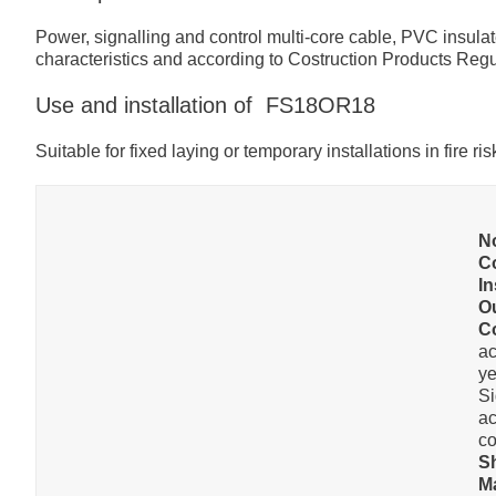
Power, signalling and control multi-core cable, PVC insulat
characteristics and according to Costruction Products Reg
Use and installation of FS18OR18
Suitable for fixed laying or temporary installations in fire ri
N
C
In
O
C
ac
ye
Si
ac
co
S
M