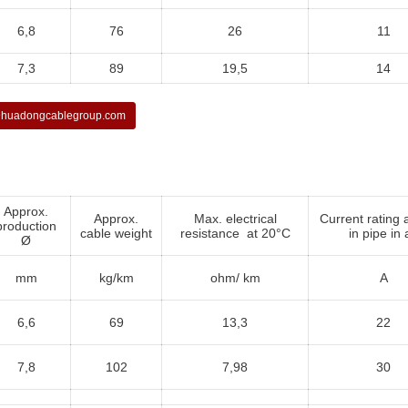
6,8
76
26
11
7,3
89
19,5
14
huadongcablegroup.com
Approx.
Approx.
Max. electrical
Current rating 
production
cable weight
resistance at 20°C
in pipe in 
Ø
mm
kg/km
ohm/ km
A
6,6
69
13,3
22
7,8
102
7,98
30