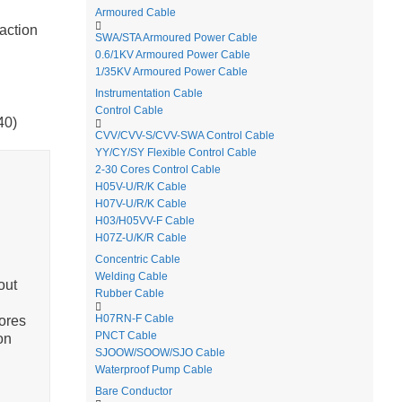
Armoured Cable
eaction
SWA/STA Armoured Power Cable
0.6/1KV Armoured Power Cable
1/35KV Armoured Power Cable
Instrumentation Cable
Control Cable
40)
CVV/CVV-S/CVV-SWA Control Cable
YY/CY/SY Flexible Control Cable
2-30 Cores Control Cable
H05V-U/R/K Cable
H07V-U/R/K Cable
H03/H05VV-F Cable
H07Z-U/K/R Cable
Concentric Cable
Welding Cable
out
Rubber Cable
H07RN-F Cable
cores
PNCT Cable
on
SJOOW/SOOW/SJO Cable
Waterproof Pump Cable
Bare Conductor