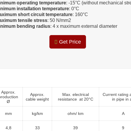
inimum operating temperature
: -15°C (without mechanical str
nimum installation temperature
: 0°C
aximum short circuit temperature
: 160°C
aximum tensile stress
: 50 N/mm2
inimum bending radius
: 4 x maximum external diameter
Get Price
Approx.
Approx.
Max. electrical
Current rating 
production
cable weight
resistance at 20°C
in pipe in 
Ø
mm
kg/km
ohm/ km
A
4,8
33
39
9